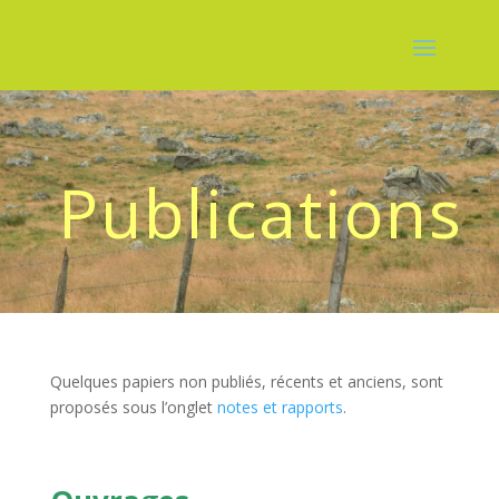
Publications
Quelques papiers non publiés, récents et anciens, sont
proposés sous l’onglet
notes et rapports
.