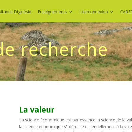
ltance Diginésie
Enseignements
Interconnexion
CARE
de recherche
La valeur
La science économique est par essence la science de la vale
la science économique s’intéresse essentiellement à la val