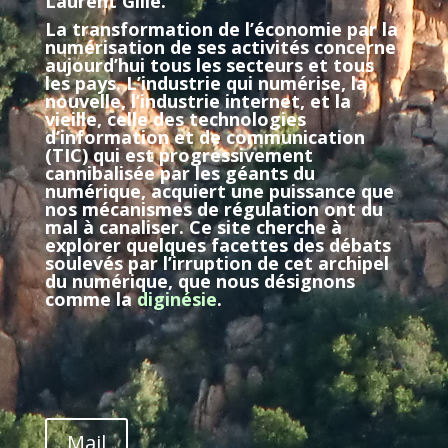
Laurent Gille.
La transformation de l’économie par la
numérisation de ses activités concerne
aujourd’hui tous les secteurs et tous
les pays. L’industrie qui numérise, la
nouvelle, l’industrie internet, et la
vieille, celle des technologies
d’information et de communication
(TIC) qui est progressivement
cannibalisée par les géants du
numérique, acquiert une puissance que
nos mécanismes de régulation ont du
mal à canaliser. Ce site cherche à
explorer quelques facettes des débats
soulevés par l’irruption de cet archipel
du numérique, que nous désignons
comme la
diginésie
.
Mail